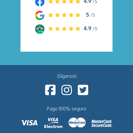
4.9
/5
5
/5
4.9
/5
¡Síganos!
Pago 100% seguro