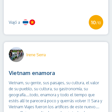
servicios prestados, fueron de primera categoria,
por lo que recomiendo absolutamente esta agencia
y en particular a Sara, quien se preocupo hasta en
10
Viajó a
los minimos detalles para que nuestra estadia fuese
/10
una linda experiencia. Por mi parte, vuelvo el 2021
para continuar conociendo tanta belleza y
maravillosa gente en Vietnam y Tailandia. Sara,
recibe nuestro mas sincera gratitud por tanta
preocupacion, dedicacion y cariño brindado. A mis
Irene Serra
compañeros viajeros del mundo, de todo corazon
recomiendo a Vietnam viajes y que se comuniquen
con la mejor asesora de viajes, SARA... Lo pueden
Vietnam enamora
hacer al cel. +84 2462660662
Vietnam, su gente, sus paisajes, su cultura, el valor
de su pueblo, su cultura, su gastronomía, su
geografía....todo, enamora y todo el tiempo que
estés allí te parecerá poco y querrás volver !! Sara y
Vietnam Viajes fueron los artífices de este nuevo