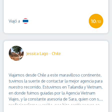
misma agencia, Myanmar (Birmania) y Bangkok. La
guía de Bangkok, muy profesional. Pero la de
Myamar (Mya Mya) CHAPEAU, maravillosa, perfecta,
10
Viajó a
los guías de Vietnam, eran muy buenos, pero Mya
/10
Mya, vuelvo a decirlo, PERFECTA (EN
MAYÚSCULAS). Estamos muy contentos con esta
agencia, muy recomendable. No ha sido una vez, es
que ha sido dos años consecutivos que hemos
reservado con ellos, y muy, muy bien. Una agencia
Jessica Lago - Chile
muy recomendables... Y gracias por vuestra pagina
de foro.... Suerte
Viajamos desde Chile a este maravilloso continente,
tuvimos la suerte de contactar la mejor agencia para
nuestro recorrido. Estuvimos en Tailandia y Vietnam,
en donde fuimos guiadas por la Agencia Vietnam
Viajes, y la constante asesoria de Sara, quien con su
profesionalismo y cariño, nos hizo sentir segura en
cada paso que dabamos. La logistica y todos los