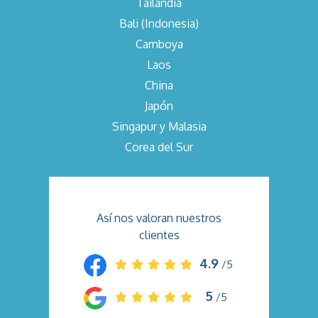
Tailandia
Bali (Indonesia)
Camboya
Laos
China
Japón
Singapur y Malasia
Corea del Sur
Así nos valoran nuestros
clientes
4.9
/5
5
/5