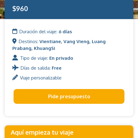
$960
Duración del viaje:
6 días
Destinos:
Vientiane, Vang Vieng, Luang
Prabang, KhuangSi
Tipo de viaje:
En privado
Días de salida:
Free
Viaje personalizable
Pide presupuesto
Aquí empieza tu viaje