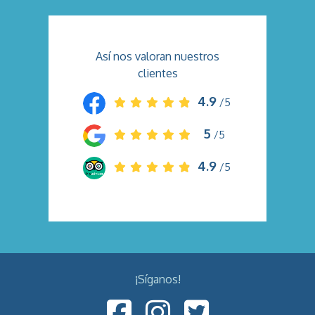
Así nos valoran nuestros
clientes
4.9
/5
5
/5
4.9
/5
¡Síganos!