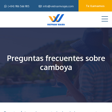
Te llamamos
(+84) 986 566 985
info@vietnamviajes.com
M
Preguntas frecuentes sobre
camboya