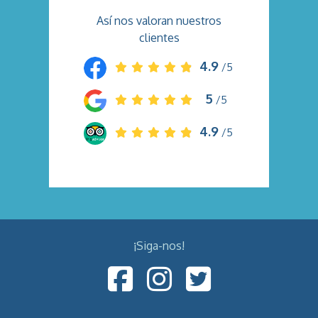
Así nos valoran nuestros
clientes
4.9
/5
5
/5
4.9
/5
¡Siga-nos!