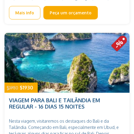
natureza, história, espiritualidade e aventura em três países
Phitsanulok, Sukhothai, Chiang Rai, Chiang Mai
fascinantes. Não perca esta viagem emocionante! Veja
Mais info
Peça um orçamento
mais viagem ao Vietnã e Camboja em grupo de 13 dias
$1930
$1980
VIAGEM PARA BALI E TAILÂNDIA EM
REGULAR - 16 DIAS 15 NOITES
Nesta viagem, visitaremos os destaques do Bali e da
Tailândia. Começando em Bali, especialmente em Ubud, e
terá mais alguns dias para ficar no sul de Bali. Depois,