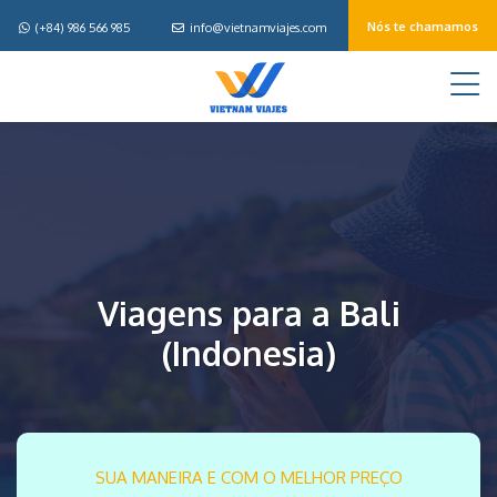
Nós te chamamos
(+84) 986 566 985
info@vietnamviajes.com
M
Viagens para a Bali
(Indonesia)
SUA MANEIRA E COM O MELHOR PREÇO