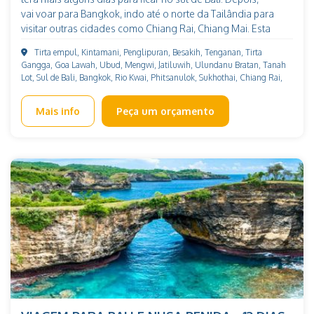
vai voar para Bangkok, indo até o norte da Tailândia para
visitar outras cidades como Chiang Rai, Chiang Mai. Esta
viagem permite que você conheça todo o histórico,
Tirta empul, Kintamani, Penglipuran, Besakih, Tenganan, Tirta
autêntico, cultural e religioso do Bali e da Tailândia. Veja
Gangga, Goa Lawah, Ubud, Mengwi, Jatiluwih, Ulundanu Bratan, Tanah
mais viagem ao Tailândia de 10 dias Veja mais viagem ao
Lot, Sul de Bali, Bangkok, Rio Kwai, Phitsanulok, Sukhothai, Chiang Rai,
Bali, combinada com Vietnã e Tailândia em regular de 20
Chiang Mai
dias
Mais info
Peça um orçamento