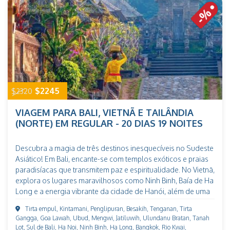
$2245
$2320
VIAGEM PARA BALI, VIETNÃ E TAILÂNDIA
(NORTE) EM REGULAR - 20 DIAS 19 NOITES
Descubra a magia de três destinos inesquecíveis no Sudeste
Asiático! Em Bali, encante-se com templos exóticos e praias
paradisíacas que transmitem paz e espiritualidade. No Vietnã,
explora os lugares maravilhosos como Ninh Binh, Baía de Ha
Long e a energia vibrante da cidade de Hanói, além de uma
gastronomia irresistível. Finalmente, visita Tailândia,
Tirta empul, Kintamani, Penglipuran, Besakih, Tenganan, Tirta
mergulhe em uma cultura acolhedora, explore templos
Gangga, Goa Lawah, Ubud, Mengwi, Jatiluwih, Ulundanu Bratan, Tanah
dourados, e outras coisas. Uma viagem que combina
Lot, Sul de Bali, Ha Noi, Ninh Binh, Ha Long, Bangkok, Rio Kwai,