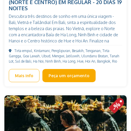
(NORTE E CENTRO) EM REGULAR - 20 DIAS 19
NOITES
Descubra três destinos de sonho em uma única viagem -
Bali, Vietnã e Tailândia! Em Bali, sinta a espiritualidade dos
templos e a beleza das praias. No Vietnã, explore o Norte
com a encantadora Baía de Ha Long, Ninh Binh e cidade de
Hanoi e o Centro histórico de Hue e Hoi An. Finalize na
Tailândia, entre a energia vibrante de Bangkok e os templos
Tirta empul, Kintamani, Penglipuran, Besakih, Tenganan, Tirta
bonitos. Uma experiência inesquecível no Sudeste Asiático!
Gangga, Goa Lawah, Ubud, Mengwi, Jatiluwih, Ulundanu Bratan, Tanah
Lot, Sul de Bali, Ha Noi, Ninh Binh, Ha Long, Hue, Hoi An, Bangkok, Rio
Kwai, Phitsanulok, Sukhothai, Chiang Rai, Chiang Mai
Mais info
Peça um orçamento