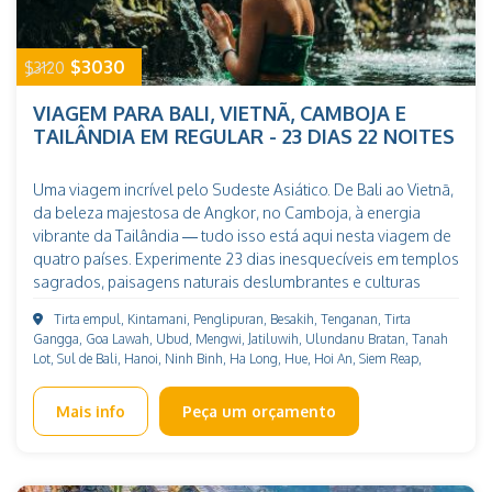
$3030
$3120
VIAGEM PARA BALI, VIETNÃ, CAMBOJA E
TAILÂNDIA EM REGULAR - 23 DIAS 22 NOITES
Uma viagem incrível pelo Sudeste Asiático. De Bali ao Vietnã,
da beleza majestosa de Angkor, no Camboja, à energia
vibrante da Tailândia — tudo isso está aqui nesta viagem de
quatro países. Experimente 23 dias inesquecíveis em templos
sagrados, paisagens naturais deslumbrantes e culturas
fascinantes. Veja mais: Viagem ao Bali e Tailândia de 16 dias
Tirta empul, Kintamani, Penglipuran, Besakih, Tenganan, Tirta
em grupo
Gangga, Goa Lawah, Ubud, Mengwi, Jatiluwih, Ulundanu Bratan, Tanah
Lot, Sul de Bali, Hanoi, Ninh Binh, Ha Long, Hue, Hoi An, Siem Reap,
Bangkok, Phitsanulok, Sukhothai, Chiang Rai, Chiang Mai
Mais info
Peça um orçamento