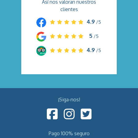
Así nos valoran nuestros
clientes
4.9
/5
5
/5
4.9
/5
¡Siga-nos!
Pago 100% seguro