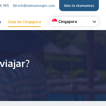
66 985
info@vietnamviajes.com
Nós te chamamos
Cingapura
a
Guia da Cingapura
viajar?