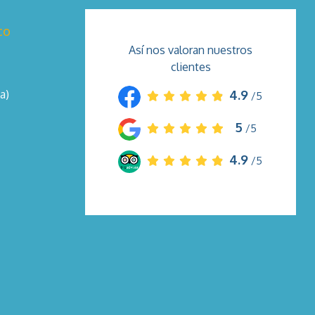
co
Así nos valoran nuestros
clientes
a)
4.9
/5
5
/5
4.9
/5