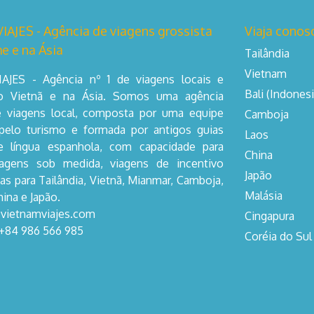
AJES - Agência de viagens grossista
Viaja conos
e e na Ásia
Tailândia
Vietnam
AJES - Agência nº 1 de viagens locais e
Bali (Indonesi
no Vietnã e na Ásia. Somos uma agência
e viagens local, composta por uma equipe
Camboja
pelo turismo e formada por antigos guias
Laos
de língua espanhola, com capacidade para
China
iagens sob medida, viagens de incentivo
Japão
as para Tailândia, Vietnã, Mianmar, Camboja,
Malásia
hina e Japão.
@vietnamviajes.com
Cingapura
 +84 986 566 985
Coréia do Sul