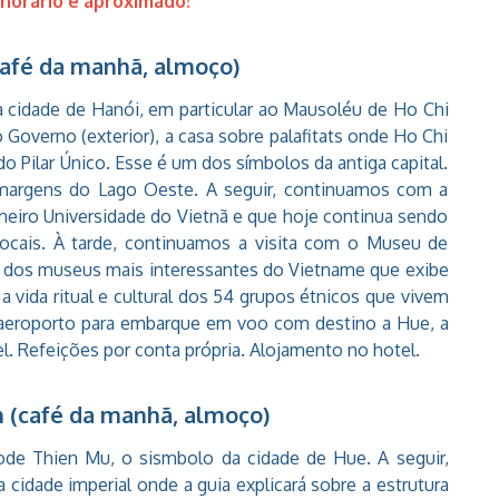
horário é apróximado!
(café da manhã, almoço)
 à cidade de Hanói, em particular ao Mausoléu de Ho Chi
do Governo (exterior), a casa sobre palafitats onde Ho Chi
o Pilar Único. Esse é um dos símbolos da antiga capital.
margens do Lago Oeste. A seguir, continuamos com a
meiro Universidade do Vietnã e que hoje continua sendo
e locais. À tarde, continuamos a visita com o Museu de
m dos museus mais interessantes do Vietname que exibe
 vida ritual e cultural dos 54 grupos étnicos que vivem
 aeroporto para embarque em voo com destino a Hue, a
el. Refeições por conta própria. Alojamento no hotel.
An (café da manhã, almoço)
e Thien Mu, o sismbolo da cidade de Hue. A seguir,
idade imperial onde a guia explicará sobre a estrutura