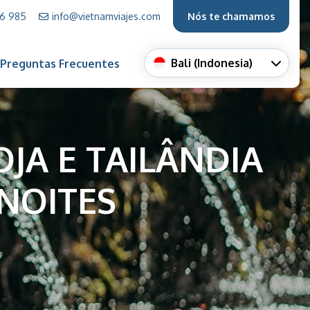
66 985
info@vietnamviajes.com
Nós te chamamos
Bali (Indonesia)
Preguntas Frecuentes
OJA E TAILÂNDIA
 NOITES