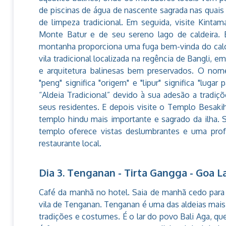
de piscinas de água de nascente sagrada nas quais
de limpeza tradicional. Em seguida, visite Kinta
Monte Batur e de seu sereno lago de caldeira. 
montanha proporciona uma fuga bem-vinda do calor
vila tradicional localizada na regência de Bangli, 
e arquitetura balinesas bem preservados. O nome
"peng" significa "origem" e "lipur" significa "luga
“Aldeia Tradicional” devido à sua adesão a tradi
seus residentes. E depois visite o Templo Besak
templo hindu mais importante e sagrado da ilha.
templo oferece vistas deslumbrantes e uma prof
restaurante local.
Dia 3. Tenganan - Tirta Gangga - Goa 
Café da manhã no hotel. Saia de manhã cedo para 
vila de Tenganan. Tenganan é uma das aldeias mais 
tradições e costumes. É o lar do povo Bali Aga, 