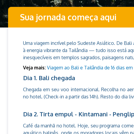
Sua jornada começa aqui
Uma viagem incrível pelo Sudeste Asiático. De Bali
à energia vibrante da Tailândia — tudo isso está aq
inesquecíveis em templos sagrados, paisagens natur
Veja mais:
Viagem ao Bali e Tailândia de 16 dias em
Dia 1. Bali chegada
Chegada em seu voo internacional. Recolha no aer
no hotel. (Check-in a partir das 14h). Resto do dia l
Dia 2. Tirta empul - Kintamani - Pengl
Café da manhã no hotel. Hoje, seu programa come
aquático balinês, onde os moradores locais vêm pa