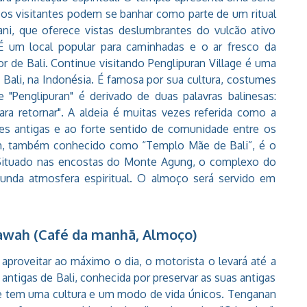
 os visitantes podem se banhar como parte de um ritual
mani, que oferece vistas deslumbrantes do vulcão ativo
É um local popular para caminhadas e o ar fresco da
 de Bali. Continue visitando Penglipuran Village é uma
em Bali, na Indonésia. É famosa por sua cultura, costumes
 "Penglipuran" é derivado de duas palavras balinesas:
r para retornar". A aldeia é muitas vezes referida como a
ções antigas e ao forte sentido de comunidade entre os
ih, também conhecido como “Templo Mãe de Bali”, é o
 Situado nas encostas do Monte Agung, o complexo do
unda atmosfera espiritual. O almoço será servido em
Lawah (Café da manhã, Almoço)
aproveitar ao máximo o dia, o motorista o levará até a
antigas de Bali, conhecida por preservar as suas antigas
que tem uma cultura e um modo de vida únicos. Tenganan