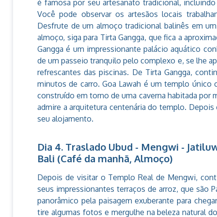
é famosa por seu artesanato tradicional, incluind
Você pode observar os artesãos locais trabalha
Desfrute de um almoço tradicional balinês em um 
almoço, siga para Tirta Gangga, que fica a aproxim
Gangga é um impressionante palácio aquático conh
de um passeio tranquilo pelo complexo e, se lhe a
refrescantes das piscinas. De Tirta Gangga, cont
minutos de carro. Goa Lawah é um templo único 
construído em torno de uma caverna habitada por m
admire a arquitetura centenária do templo. Depois
seu alojamento.
Dia 4. Traslado Ubud - Mengwi - Jatiluw
Bali (Café da manhã, Almoço)
Depois de visitar o Templo Real de Mengwi, conti
seus impressionantes terraços de arroz, que são 
panorâmico pela paisagem exuberante para chegar 
tire algumas fotos e mergulhe na beleza natural d