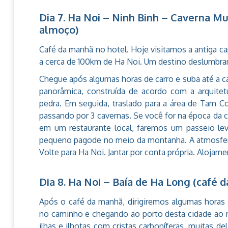
Dia 7. Ha Noi – Ninh Binh – Caverna M
almoço)
Café da manhã no hotel. Hoje visitamos a antiga ca
a cerca de 100km de Ha Noi. Um destino deslumbra
Chegue após algumas horas de carro e suba até a 
panorâmica, construída de acordo com a arquit
pedra. Em seguida, traslado para a área de Tam C
passando por 3 cavernas. Se você for na época da co
em um restaurante local, faremos um passeio lev
pequeno pagode no meio da montanha. A atmosfera
Volte para Ha Noi. Jantar por conta própria. Alojame
Dia 8. Ha Noi – Baía de Ha Long (café 
Após o café da manhã, dirigiremos algumas horas
no caminho e chegando ao porto desta cidade ao m
ilhas e ilhotas com cristas carboníferas, muitas d