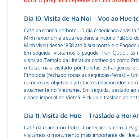
Nota: O programa depende de cada cruzeiro. O 
Dia 10. Visita de Ha Noi – Voo ao Hue 
Café da manhã no hotel. O dia é dedicado à visita
Minh (exterior) e a sua residência inclui o Palácio 
Minh viveu desde 1958 até à sua morte e o Pagode d
Em seguida, visitamos a pagode Tran Quoc , às 
visita ao Templo da Literatura conhecido como Pri
o local mais visitado por turistas estrangeiros 
Etnologia (fechado todas as segundas-feiras) – U
numerosos objetos e artefactos relacionados com a
atualmente no Vietname. Em seguida, traslado ao
cidade imperial do Vietnã. Pick up e traslado ao hot
Dia 11. Visita de Hue – Traslado a Hoi 
Café da manhã no hotel. Começamos com a Pagod
visitamos o monumento mais importante de Hue, a c