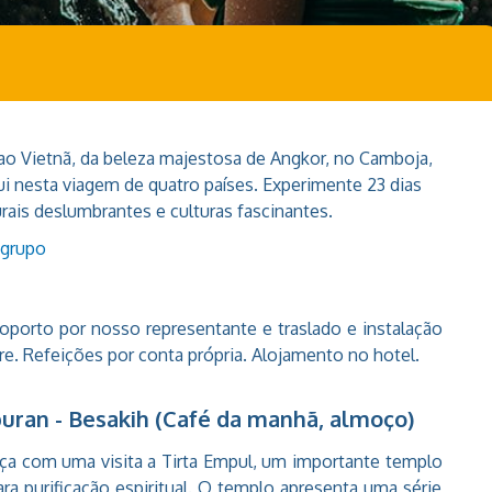
 ao Vietnã, da beleza majestosa de Angkor, no Camboja,
ui nesta viagem de quatro países. Experimente 23 dias
ais deslumbrantes e culturas fascinantes.
 grupo
oporto por nosso representante e traslado e instalação
ivre. Refeições por conta própria. Alojamento no hotel.
ipuran - Besakih (Café da manhã, almoço)
ça com uma visita a Tirta Empul, um importante templo
ra purificação espiritual. O templo apresenta uma série