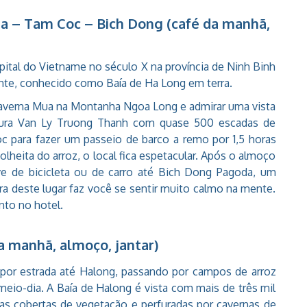
ua – Tam Coc – Bich Dong (café da manhã,
pital do Vietname no século X na província de Ninh Binh
nte, conhecido como Baía de Ha Long em terra.
caverna Mua na Montanha Ngoa Long e admirar uma vista
etura Van Ly Truong Thanh com quase 500 escadas de
oc para fazer um passeio de barco a remo por 1,5 horas
lheita do arroz, o local fica espetacular. Após o almoço
e de bicicleta ou de carro até Bich Dong Pagoda, um
 deste lugar faz você se sentir muito calmo na mente.
nto no hotel.
da manhã, almoço, jantar)
 por estrada até Halong, passando por campos de arroz
eio-dia. A Baía de Halong é vista com mais de três mil
elas cobertas de vegetação e perfuradas por cavernas de