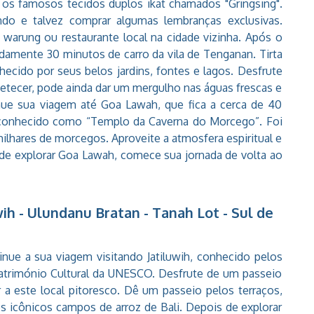
o os famosos tecidos duplos ikat chamados "Gringsing".
ndo e talvez comprar algumas lembranças exclusivas.
warung ou restaurante local na cidade vizinha. Após o
adamente 30 minutos de carro da vila de Tenganan. Tirta
ecido por seus belos jardins, fontes e lagos. Desfrute
petecer, pode ainda dar um mergulho nas águas frescas e
inue sua viagem até Goa Lawah, que fica a cerca de 40
conhecido como “Templo da Caverna do Morcego”. Foi
ilhares de morcegos. Aproveite a atmosfera espiritual e
 de explorar Goa Lawah, comece sua jornada de volta ao
ih - Ulundanu Bratan - Tanah Lot - Sul de
nue a sua viagem visitando Jatiluwih, conhecido pelos
Património Cultural da UNESCO. Desfrute de um passeio
a este local pitoresco. Dê um passeio pelos terraços,
os icônicos campos de arroz de Bali. Depois de explorar