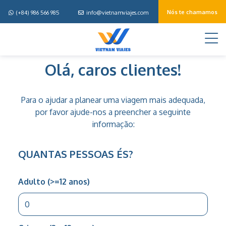
Nós te chamamos
(+84) 986 566 985
info@vietnamviajes.com
M
Disena
Olá, caros clientes!
tu
viaje
Para o ajudar a planear uma viagem mais adequada,
por favor ajude-nos a preencher a seguinte
informação:
QUANTAS PESSOAS ÉS?
Adulto (>=12 anos)