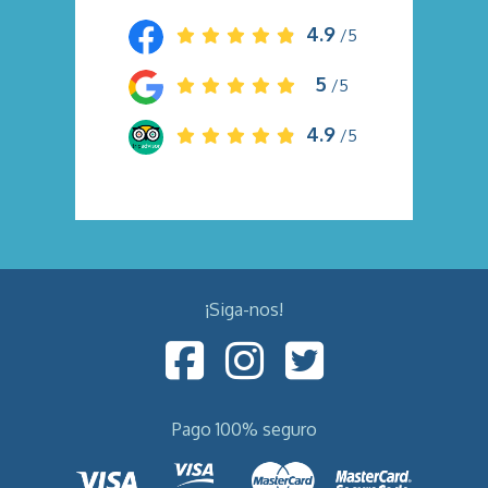
4.9
/5
5
/5
4.9
/5
¡Siga-nos!
Pago 100% seguro