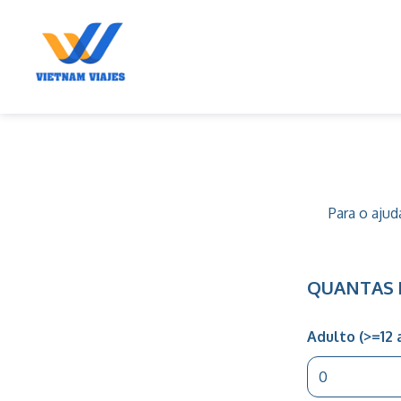
Disena
tu
viaje
Para o ajud
QUANTAS 
Adulto (>=12 