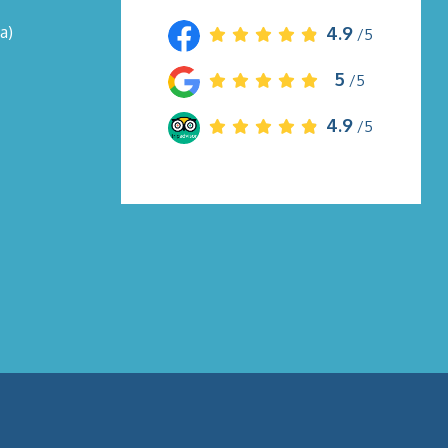
a)
4.9
/5
5
/5
4.9
/5