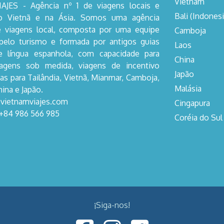
Vietnam
AJES - Agência nº 1 de viagens locais e
Bali (Indonesi
no Vietnã e na Ásia. Somos uma agência
e viagens local, composta por uma equipe
Camboja
pelo turismo e formada por antigos guias
Laos
de língua espanhola, com capacidade para
China
iagens sob medida, viagens de incentivo
Japão
as para Tailândia, Vietnã, Mianmar, Camboja,
Malásia
hina e Japão.
@vietnamviajes.com
Cingapura
 +84 986 566 985
Coréia do Sul
¡Siga-nos!