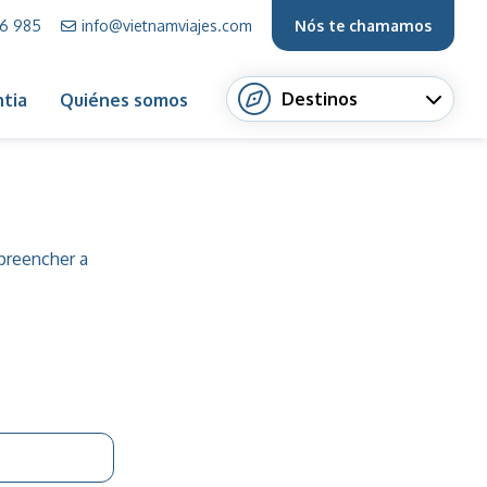
66 985
info@vietnamviajes.com
Nós te chamamos
Destinos
tia
Quiénes somos
 preencher a