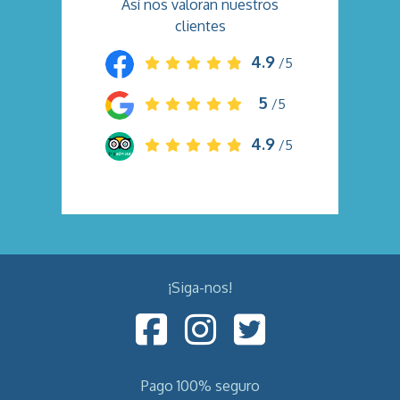
Así nos valoran nuestros
clientes
4.9
/5
5
/5
4.9
/5
¡Siga-nos!
Pago 100% seguro