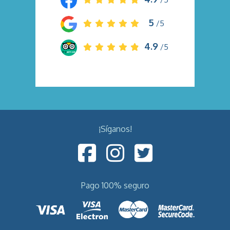
5
/5
4.9
/5
¡Síganos!
Pago 100% seguro