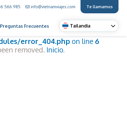
86 566 985
info@vietnamviajes.com
Te llamamos
Tailandia
Preguntas Frecuentes
ick in
ules/error_404.php
on line
6
 been removed.
Inicio
.