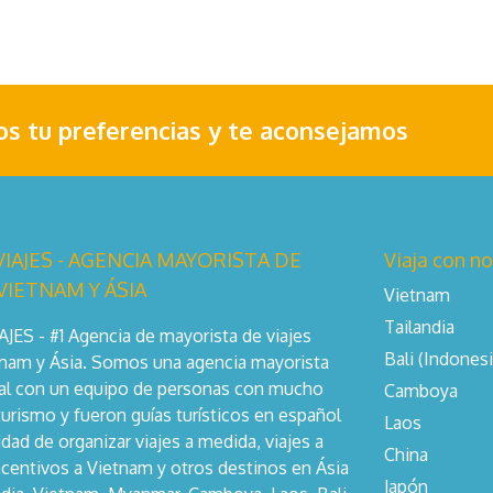
nos tu preferencias y te aconsejamos
IAJES - AGENCIA MAYORISTA DE
Viaja con n
 VIETNAM Y ÁSIA
Vietnam
Tailandia
ES - #1 Agencia de mayorista de viajes
Bali (Indonesi
tnam y Ásia. Somos una agencia mayorista
cal con un equipo de personas con mucho
Camboya
turismo y fueron guías turísticos en español
Laos
dad de organizar viajes a medida, viajes a
China
centivos a Vietnam y otros destinos en Ásia
Japón