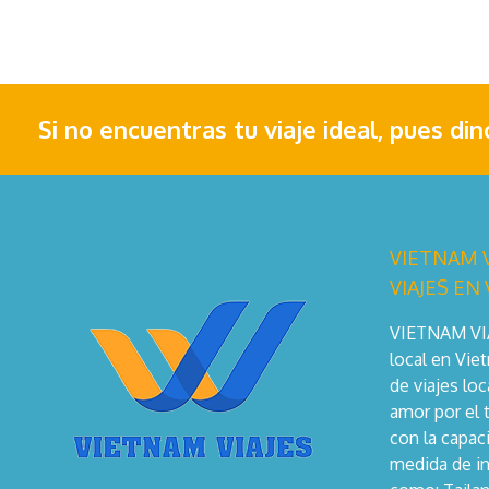
Si no encuentras tu viaje ideal, pues di
VIETNAM V
VIAJES EN
VIETNAM VIAJ
local en Vie
de viajes lo
amor por el 
con la capaci
medida de in