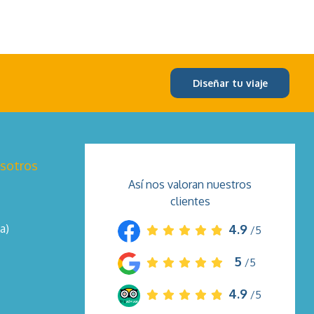
Diseñar tu viaje
osotros
Así nos valoran nuestros
clientes
a)
4.9
/5
5
/5
4.9
/5