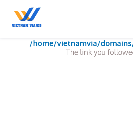
Notic
/home/vietnamvia/domains/
The link you follo