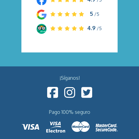
5
/5
4.9
/5
¡Síganos!
Pago 100% seguro