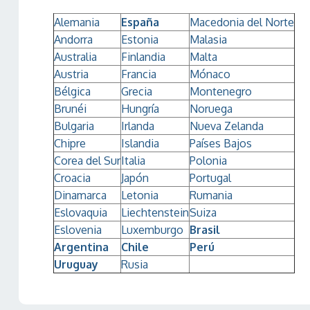
Alemania
España
Macedonia del Norte
Andorra
Estonia
Malasia
Australia
Finlandia
Malta
Austria
Francia
Mónaco
Bélgica
Grecia
Montenegro
Brunéi
Hungría
Noruega
Bulgaria
Irlanda
Nueva Zelanda
Chipre
Islandia
Países Bajos
Corea del Sur
Italia
Polonia
Croacia
Japón
Portugal
Dinamarca
Letonia
Rumania
Eslovaquia
Liechtenstein
Suiza
Eslovenia
Luxemburgo
Brasil
Argentina
Chile
Perú
Uruguay
Rusia