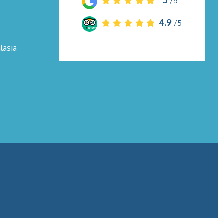
5
/5
4.9
/5
lasia