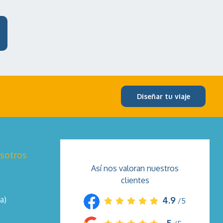
Diseñar tu viaje
osotros
Así nos valoran nuestros
clientes
a)
4.9
/5