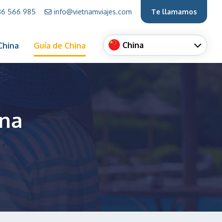
86 566 985
info@vietnamviajes.com
Te llamamos
China
 China
Guía de China
ina