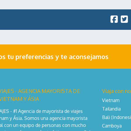
nos tu preferencias y te aconsejamos
IAJES - AGENCIA MAYORISTA DE
Viaja con n
 VIETNAM Y ÁSIA
Vietnam
Tailandia
ES - #1 Agencia de mayorista de viajes
Bali (Indonesi
tnam y Ásia. Somos una agencia mayorista
cal con un equipo de personas con mucho
Camboya