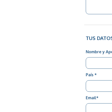
TUS DATO
Nombre y Ape
País
*
Email
*