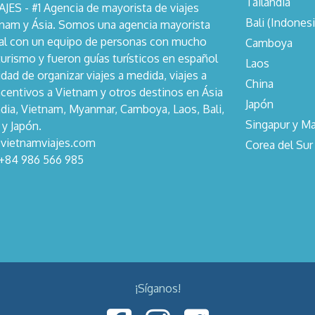
Tailandia
ES - #1 Agencia de mayorista de viajes
Bali (Indonesi
tnam y Ásia. Somos una agencia mayorista
cal con un equipo de personas con mucho
Camboya
turismo y fueron guías turísticos en español
Laos
dad de organizar viajes a medida, viajes a
China
centivos a Vietnam y otros destinos en Ásia
Japón
dia, Vietnam, Myanmar, Camboya, Laos, Bali,
Singapur y Ma
 y Japón.
@vietnamviajes.com
Corea del Sur
 +84 986 566 985
¡Síganos!