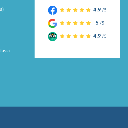
a)
4.9
/5
5
/5
4.9
/5
lasia