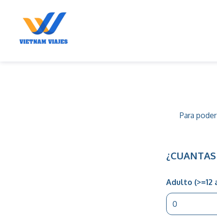
Disena
tu
viaje
Para poder
¿CUANTAS
Adulto (>=12 