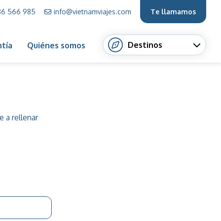
86 566 985
info@vietnamviajes.com
Te llamamos
Destinos
tía
Quiénes somos
 a rellenar