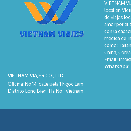
VIETNAM VIAJ
local en Vie
de viajes lo
amor por el 
con la capaci
medida de in
como: Tailan
China, Corea
Email
: info
WhatsApp
:
VIETNAM VIAJES CO.,LTD
Oficina: No 14, callejuela 1 Ngoc Lam,
Distrito Long Bien, Ha Noi, Vietnam.