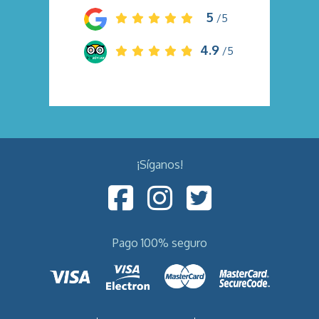
5
/5
4.9
/5
¡Síganos!
Pago 100% seguro