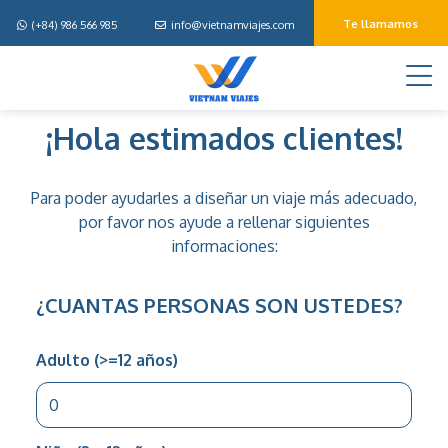
Te llamamos
(+84) 986 566 985
info@vietnamviajes.com
M
Disena
¡Hola estimados clientes!
tu
viaje
Para poder ayudarles a diseñar un viaje más adecuado,
por favor nos ayude a rellenar siguientes
informaciones:
¿CUANTAS PERSONAS SON USTEDES?
Adulto (>=12 años)