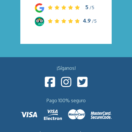
5
/5
4.9
/5
¡Síganos!
Pago 100% seguro