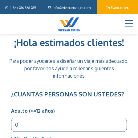
Te llamamos
(+84) 986 566 985
info@vietnamviajes.com
M
Disena
¡Hola estimados clientes!
tu
viaje
Para poder ayudarles a diseñar un viaje más adecuado,
por favor nos ayude a rellenar siguientes
informaciones:
¿CUANTAS PERSONAS SON USTEDES?
Adulto (>=12 años)