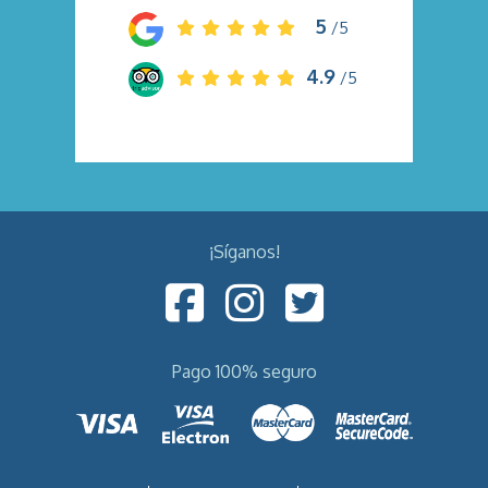
5
/5
4.9
/5
¡Síganos!
Pago 100% seguro