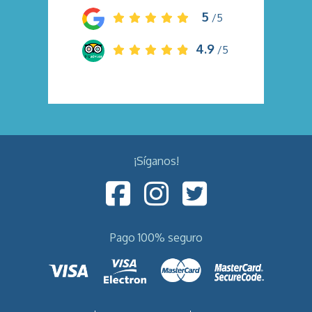
5
/5
4.9
/5
¡Síganos!
Pago 100% seguro