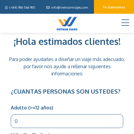
Te llamamos
(+84) 986 566 985
info@vietnamviajes.com
M
Disena
¡Hola estimados clientes!
tu
viaje
Para poder ayudarles a diseñar un viaje más adecuado,
por favor nos ayude a rellenar siguientes
informaciones:
¿CUANTAS PERSONAS SON USTEDES?
Adulto (>=12 años)