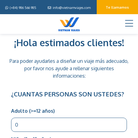
Te llamamos
(+84) 986 566 985
info@vietnamviajes.com
M
Disena
¡Hola estimados clientes!
tu
viaje
Para poder ayudarles a diseñar un viaje más adecuado,
por favor nos ayude a rellenar siguientes
informaciones:
¿CUANTAS PERSONAS SON USTEDES?
Adulto (>=12 años)