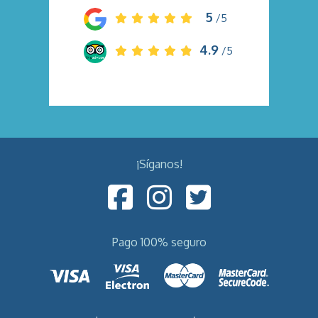
5
/5
4.9
/5
¡Síganos!
Pago 100% seguro