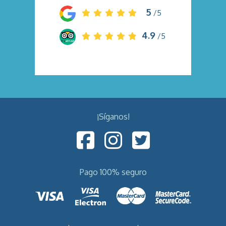
5
/5
4.9
/5
¡Síganos!
Pago 100% seguro