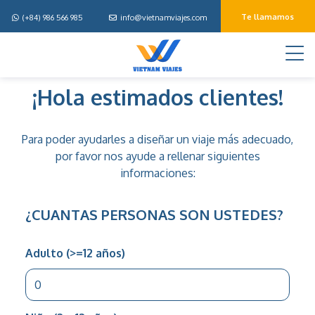
Te llamamos
(+84) 986 566 985
info@vietnamviajes.com
M
Disena
¡Hola estimados clientes!
tu
viaje
Para poder ayudarles a diseñar un viaje más adecuado,
por favor nos ayude a rellenar siguientes
informaciones:
¿CUANTAS PERSONAS SON USTEDES?
Adulto (>=12 años)