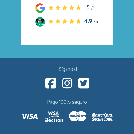
5
/5
4.9
/5
¡Síganos!
Pago 100% seguro