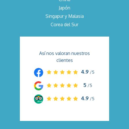
Japón
Singapur y Malasia
Corea del Sur
Así nos valoran nuestros
clientes
4.9
/5
5
/5
4.9
/5