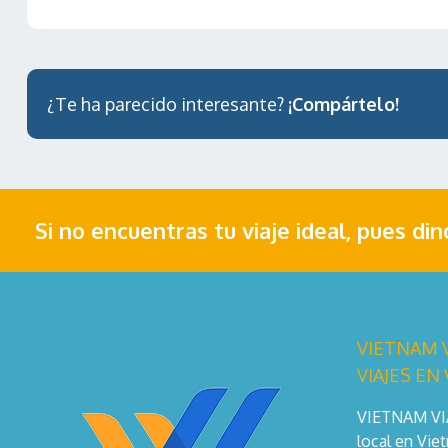
¿Te ha parecido interesante?
¡Compártelo!
Si no encuentras tu viaje ideal, pues di
VIETNAM V
VIAJES EN
VIETNAM VIAJ
local en Vie