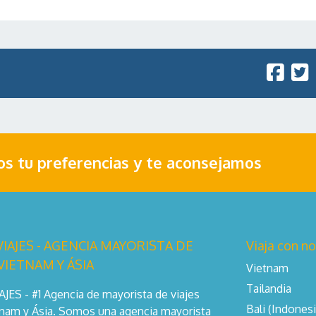
nos tu preferencias y te aconsejamos
IAJES - AGENCIA MAYORISTA DE
Viaja con n
 VIETNAM Y ÁSIA
Vietnam
Tailandia
ES - #1 Agencia de mayorista de viajes
Bali (Indonesi
tnam y Ásia. Somos una agencia mayorista