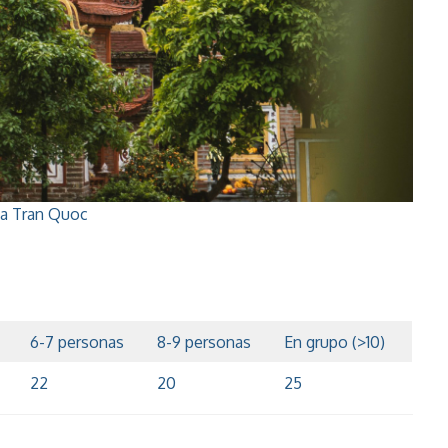
a Tran Quoc
6-7 personas
8-9 personas
En grupo (>10)
22
20
25