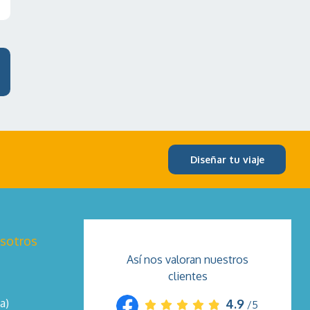
Diseñar tu viaje
osotros
Así nos valoran nuestros
clientes
a)
4.9
/5