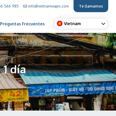
86 566 985
info@vietnamviajes.com
Te llamamos
Vietnam
Preguntas Frecuentes
 1 día