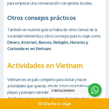
para empezar una conversación con gentes locales.
Otros consejos prácticos
También en nuestra guía se habla de otros temas de la
sociedad vietnamita y otros consejos para tu viaje como
Dinero, Internet, Bancos, Religión, Horarios y
Costumbres en Vietnam.
Actividades en Vietnam
Vietnam es un país completo para visitar y hacer
actividades que quieras, desde zonas montañosas,
CONSULTARNOS
playas y paisajes naturales. Por tanto, nosotros
diseñamos los paquetes del viajes de todos tipos
Diseña tu viaje
actividades que pides, como luna de miel, familias, con