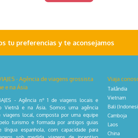
nos tu preferencias y te aconsejamos
AJES - Agência de viagens grossista
Viaja conos
e e na Ásia
Tailândia
Vietnam
AJES - Agência nº 1 de viagens locais e
Bali (Indonesi
no Vietnã e na Ásia. Somos uma agência
e viagens local, composta por uma equipe
Camboja
pelo turismo e formada por antigos guias
Laos
de língua espanhola, com capacidade para
China
iagens sob medida, viagens de incentivo