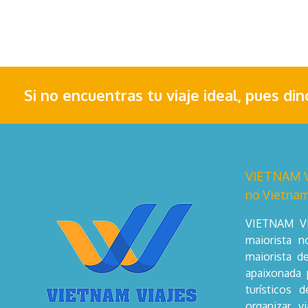
Si no encuentras tu viaje ideal, pues di
VIETNAM VI
no Vietnam
VIETNAM VI
maiorista 
maiorista d
apaixonada 
turísticos 
organizar v