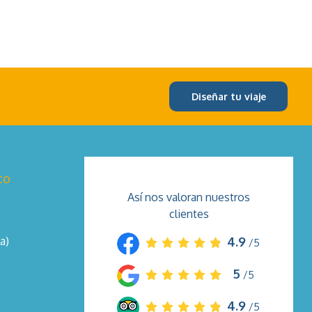
Diseñar tu viaje
co
Así nos valoran nuestros
clientes
a)
4.9
/5
5
/5
4.9
/5