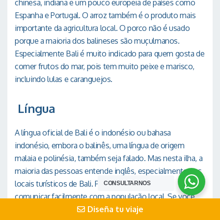
chinesa, indiana e um pouco europeia de países como
Espanha e Portugal. O arroz também é o produto mais
importante da agricultura local. O porco não é usado
porque a maioria dos balineses são muçulmanos.
Especialmente Bali é muito indicado para quem gosta de
comer frutos do mar, pois tem muito peixe e marisco,
incluindo lulas e caranguejos.
Língua
A língua oficial de Bali é o indonésio ou bahasa
indonésio, embora o balinês, uma língua de origem
malaia e polinésia, também seja falado. Mas nesta ilha, a
maioria das pessoas entende inglês, especialmente nos
locais turísticos de Bali. Portanto, você pode se
CONSULTARNOS
comunicar facilmente com a população local. Se você
não sabe inglês, recomendamos trazer um dicionário de
Diseña tu viaje